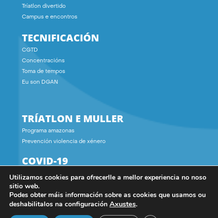
Tríatlon divertido
Campus e encontros
TECNIFICACIÓN
CGTD
Concentracións
Toma de tempos
Eu son DGAN
TRÍATLON E MULLER
Programa amazonas
Prevención violencia de xénero
COVID-19
Utilizamos cookies para ofrecerlle a mellor experiencia no noso
CONTACTO
sitio web.
Podes obter máis información sobre as cookies que usamos ou
Axustes
.
deshabilitalos na configuración