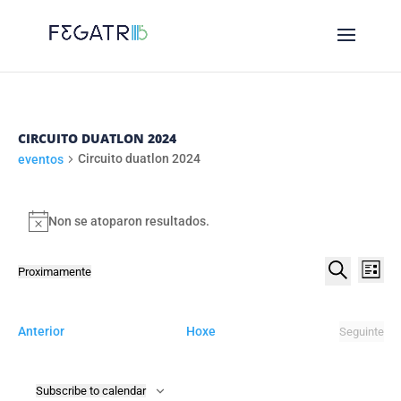
CIRCUITO DUATLON 2024
Circuito duatlon 2024
eventos
EVENTOS
Non se atoparon resultados.
Notice
NAVE
NA
Proximamente
List
DE
DE
Select
Procurar
VI
date.
BUSC
DE
eventos
Anterior
Hoxe
Seguinte
E
eventos
EV
VIST
Subscribe to calendar