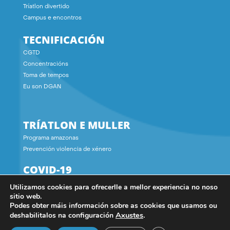
Tríatlon divertido
Campus e encontros
TECNIFICACIÓN
CGTD
Concentracións
Toma de tempos
Eu son DGAN
TRÍATLON E MULLER
Programa amazonas
Prevención violencia de xénero
COVID-19
Utilizamos cookies para ofrecerlle a mellor experiencia no noso
CONTACTO
sitio web.
Podes obter máis información sobre as cookies que usamos ou
Axustes
.
deshabilitalos na configuración