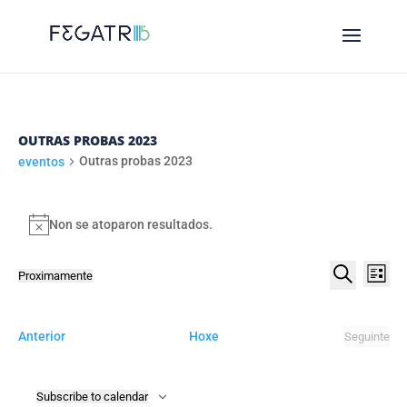
OUTRAS PROBAS 2023
Outras probas 2023
eventos
EVENTOS
Non se atoparon resultados.
Notice
NAVE
NA
Proximamente
List
DE
DE
Select
Procurar
VI
date.
BUSC
DE
eventos
Anterior
Hoxe
Seguinte
E
eventos
EV
VIST
Subscribe to calendar