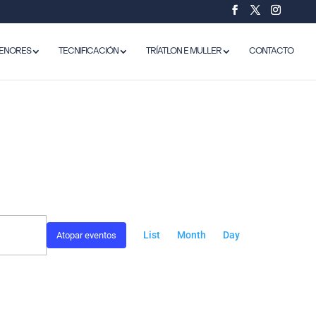
ENORES
TECNIFICACIÓN
TRÍATLON E MULLER
CONTACTO
NAVEGACIÓN
DE
List
Month
Day
Atopar eventos
VISTAS
DE
EVENTO