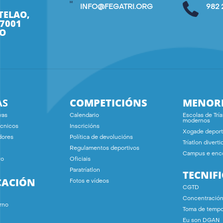
INFO@FEGATRI.ORG
982 
TELAO,
27001
O
AS
COMPETICIÓNS
MENOR
vas
Calendario
Escolas de Tría
modernos
écnicos
Inscricións
Xogade deport
dores
Política de devolucións
Tríatlon diverti
Regulamentos deportivos
Campus e enc
vo
Oficiais
Paratríatlon
TECNIF
CACIÓN
Fotos e vídeos
CGTD
Concentració
rno
Toma de temp
Eu son DGAN