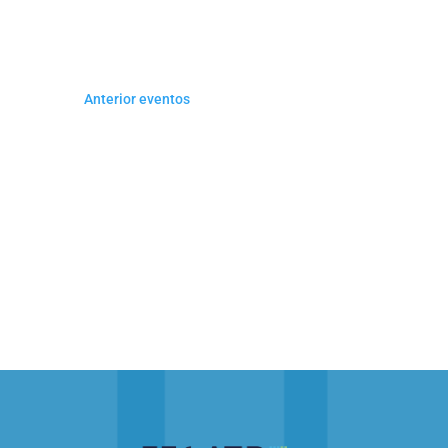
DE
date.
Keyword.
EVENTOS
Anterior
eventos