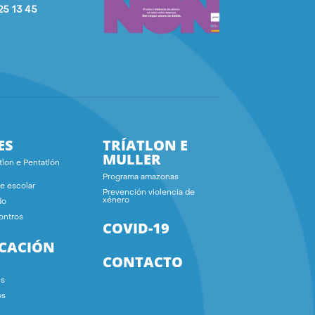
25 13 45
ES
TRÍATLON E
MULLER
tlon e Pentatlón
Programa amazonas
e escolar
Prevención violencia de
xénero
do
ontros
COVID-19
ICACIÓN
CONTACTO
ns
os