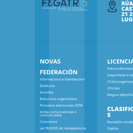
RÚA
CAS
21 
LUG
NOVAS
LICENCI
Prezos/Normati
FEDERACIÓN
Deportistas e t
Informacións e tramitacións
Clubs/organiza
Estatutos
Oficiais
Acordos
Seguro deporti
Estructura organizativa
Procesos electoroais 2018
CLASIFI
S
Actas, convocatorias e
comunicados
Convenios
Pentatlón mode
Lei 19/2013 de transparencia:
Tríatlón