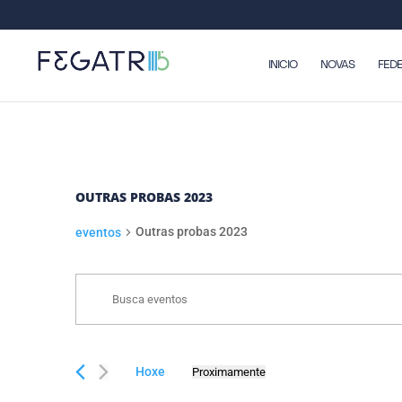
INICIO
NOVAS
FED
OUTRAS PROBAS 2023
Outras probas 2023
eventos
NAVEGACIÓN
EVENTOS
Enter
DE
Keyword.
BUSCA
Search
E
for
Hoxe
Proximamente
eventos
VISTAS
Select
by