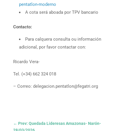
pentatlon-moderno
A cota será aboada por TPV bancario
Contacto:
Para calquera consulta ou información
adicional, por favor contactar con:
Ricardo Vera-
Tel. (+34) 662 324 018
– Correo: delegacion.pentatlon@fegatri.org
←
Prev: Quedada Lideresas Amazonas- Narón-
28/03/2026