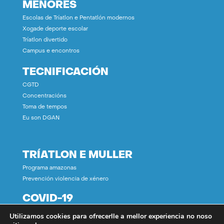
MENORES
Escolas de Tríatlon e Pentatlón modernos
Xogade deporte escolar
Tríatlon divertido
Campus e encontros
TECNIFICACIÓN
CGTD
Concentracións
Toma de tempos
Eu son DGAN
TRÍATLON E MULLER
Programa amazonas
Prevención violencia de xénero
COVID-19
Utilizamos cookies para ofrecerlle a mellor experiencia no noso
CONTACTO