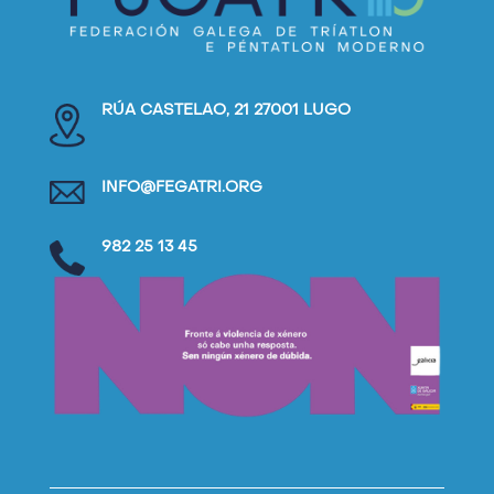
RÚA CASTELAO, 21 27001 LUGO
INFO@FEGATRI.ORG
982 25 13 45