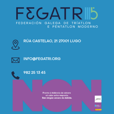
RÚA CASTELAO, 21 27001 LUGO
INFO@FEGATRI.ORG
982 25 13 45