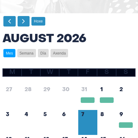
Hoxe
AUGUST 2026
Mes
Semana
Día
Axenda
M
T
W
T
F
S
S
27
28
29
30
31
1
2
3
4
5
6
7
8
9