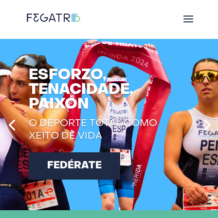
ESFORZO,
TENACIDADE,
PAIXÓN
O DEPORTE TOTAL COMO
XEITO DE VIDA
FEDÉRATE