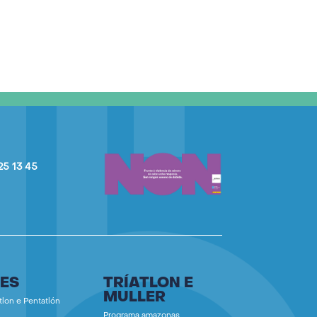
25 13 45
ES
TRÍATLON E
MULLER
tlon e Pentatlón
Programa amazonas