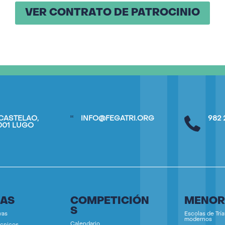
VER CONTRATO DE PATROCINIO
CASTELAO,
INFO@FEGATRI.ORG
982 
7001 LUGO
IAS
COMPETICIÓN
MENOR
S
vas
Escolas de Tría
modernos
Calendario