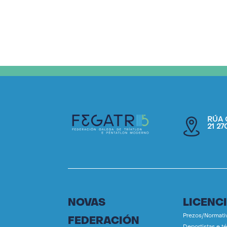
RÚA 
21 2
NOVAS
LICENC
Prezos/Normati
FEDERACIÓN