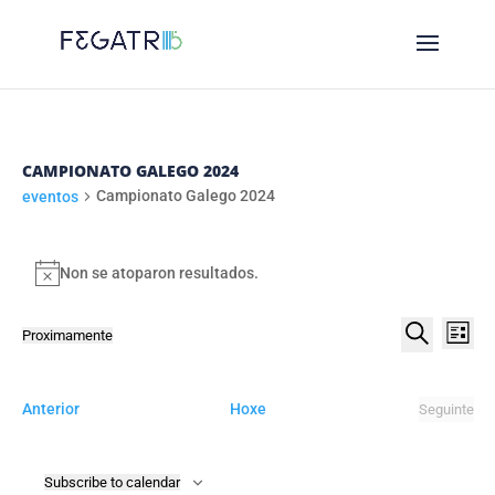
CAMPIONATO GALEGO 2024
Campionato Galego 2024
eventos
EVENTOS
Non se atoparon resultados.
Notice
NAVE
NA
Proximamente
List
DE
DE
Select
Procurar
VI
date.
BUSC
DE
eventos
Anterior
Hoxe
Seguinte
E
eventos
EV
VIST
Subscribe to calendar