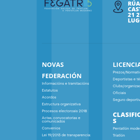
RÚA
CAS
21 
LUG
NOVAS
LICENCI
Prezos/Normati
FEDERACIÓN
Deportistas e t
Informacións e tramitacións
Clubs/organiza
Estatutos
Oficiais
Acordos
Seguro deporti
Estructura organizativa
Procesos electoroais 2018
CLASIFI
S
Actas, convocatorias e
comunicados
Convenios
Pentatlón mode
Lei 19/2013 de transparencia:
Tríatlón