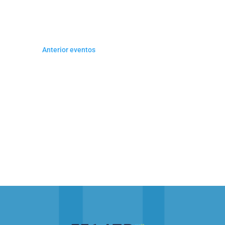
DE
date.
Keyword.
EVENTOS
Anterior
eventos