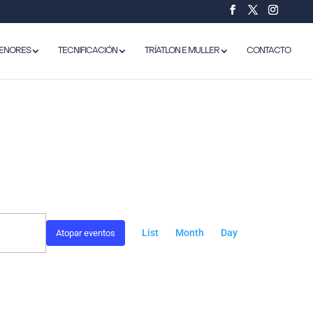
ENORES
TECNIFICACIÓN
TRÍATLON E MULLER
CONTACTO
NAVEGACIÓN
DE
List
Month
Day
Atopar eventos
VISTAS
DE
EVENTO