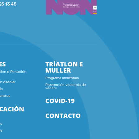
25 13 45
ES
TRÍATLON E
MULLER
tlon e Pentatlón
Programa amazonas
e escolar
Prevención violencia de
xénero
do
ontros
COVID-19
ICACIÓN
CONTACTO
ns
os