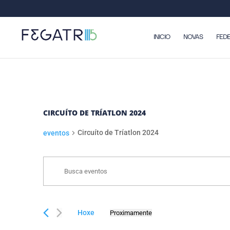
INICIO
NOVAS
FED
CIRCUÍTO DE TRÍATLON 2024
Circuíto de Tríatlon 2024
eventos
NAVEGACIÓN
EVENTOS
Enter
DE
Keyword.
BUSCA
Search
E
for
Hoxe
Proximamente
eventos
VISTAS
Select
by