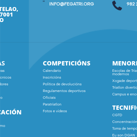
INFO@FEGATRI.ORG
982 
TELAO,
27001
O
AS
COMPETICIÓNS
MENOR
vas
Calendario
Escolas de Tría
modernos
écnicos
Inscricións
Xogade deport
dores
Política de devolucións
Tríatlon diverti
Regulamentos deportivos
Campus e enc
vo
Oficiais
Paratríatlon
TECNIF
CACIÓN
Fotos e vídeos
CGTD
Concentració
rno
Toma de temp
Eu son DGAN