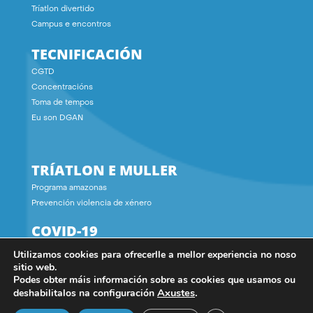
Tríatlon divertido
Campus e encontros
TECNIFICACIÓN
CGTD
Concentracións
Toma de tempos
Eu son DGAN
TRÍATLON E MULLER
Programa amazonas
Prevención violencia de xénero
COVID-19
Utilizamos cookies para ofrecerlle a mellor experiencia no noso
CONTACTO
sitio web.
Podes obter máis información sobre as cookies que usamos ou
Axustes
.
deshabilitalos na configuración