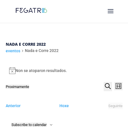
NADA E CORRE 2022
Nada e Corre 2022
eventos
EVENTOS
Non se atoparon resultados.
Notice
NAVE
NA
Proximamente
List
DE
DE
Select
Procurar
VI
date.
BUSC
DE
eventos
Anterior
Hoxe
Seguinte
E
eventos
EV
VIST
Subscribe to calendar