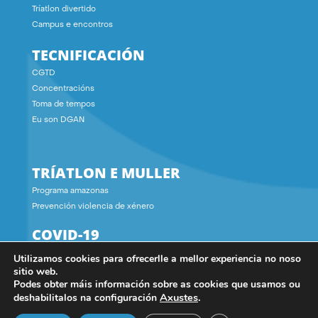
Tríatlon divertido
Campus e encontros
TECNIFICACIÓN
CGTD
Concentracións
Toma de tempos
Eu son DGAN
TRÍATLON E MULLER
Programa amazonas
Prevención violencia de xénero
COVID-19
Utilizamos cookies para ofrecerlle a mellor experiencia no noso
CONTACTO
sitio web.
Podes obter máis información sobre as cookies que usamos ou
Axustes
.
deshabilitalos na configuración