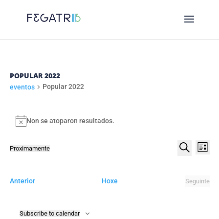
POPULAR 2022
Popular 2022
eventos
EVENTOS
Non se atoparon resultados.
Notice
NAVE
NA
Proximamente
List
DE
DE
Select
Procurar
VI
date.
BUSC
DE
eventos
Anterior
Hoxe
Seguinte
E
eventos
EV
VIST
Subscribe to calendar