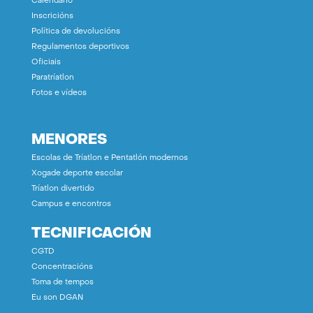
Calendario
Inscricións
Política de devolucións
Regulamentos deportivos
Oficiais
Paratríatlon
Fotos e vídeos
MENORES
Escolas de Tríatlon e Pentatlón modernos
Xogade deporte escolar
Tríatlon divertido
Campus e encontros
TECNIFICACIÓN
CGTD
Concentracións
Toma de tempos
Eu son DGAN