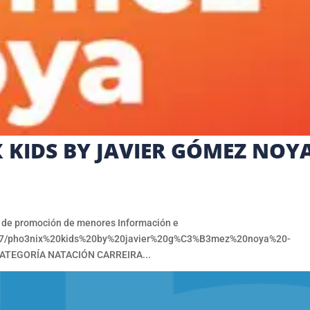
KIDS BY JAVIER GÓMEZ NOYA
e promoción de menores Información e
26/2607/pho3nix%20kids%20by%20javier%20g%C3%B3mez%20noya%20-
ATEGORÍA NATACIÓN CARREIRA...