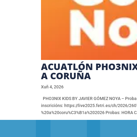
ACUATLÓN PHO3NIX 
A CORUÑA
Xuñ 4, 2026
PHO3NIX KIDS BY JAVIER GÓMEZ NOYA – Proba d
inscricións: https://live2025.fetri.es/ch/20
%20a%20coru%C3%B1a%202026 Probas: HORA C