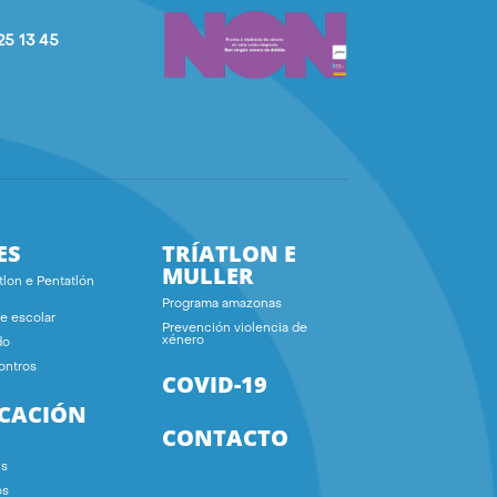
25 13 45
ES
TRÍATLON E
MULLER
tlon e Pentatlón
Programa amazonas
e escolar
Prevención violencia de
xénero
do
ontros
COVID-19
ICACIÓN
CONTACTO
ns
os