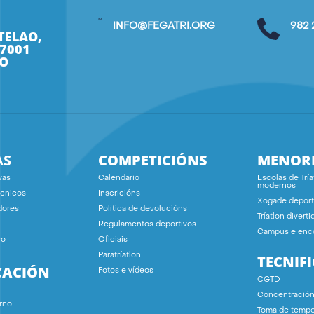
INFO@FEGATRI.ORG
982 
TELAO,
27001
O
AS
COMPETICIÓNS
MENOR
vas
Calendario
Escolas de Tría
modernos
écnicos
Inscricións
Xogade deport
dores
Política de devolucións
Tríatlon diverti
Regulamentos deportivos
Campus e enc
vo
Oficiais
Paratríatlon
TECNIF
CACIÓN
Fotos e vídeos
CGTD
Concentració
rno
Toma de temp