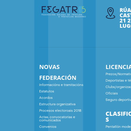
RÚA
CAS
21 
LUG
NOVAS
LICENCI
Prezos/Normati
FEDERACIÓN
Deportistas e t
Informacións e tramitacións
Clubs/organiza
Estatutos
Oficiais
Acordos
Seguro deporti
Estructura organizativa
Procesos electoroais 2018
CLASIFI
S
Actas, convocatorias e
comunicados
Convenios
Pentatlón mode