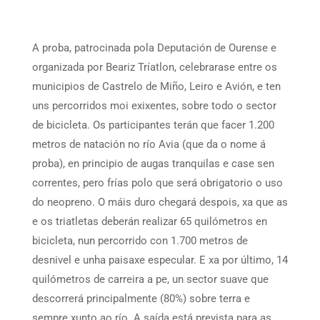
A proba, patrocinada pola Deputación de Ourense e
organizada por Beariz Tríatlon, celebrarase entre os
municipios de Castrelo de Miño, Leiro e Avión, e ten
uns percorridos moi exixentes, sobre todo o sector
de bicicleta. Os participantes terán que facer 1.200
metros de natación no río Avia (que da o nome á
proba), en principio de augas tranquilas e case sen
correntes, pero frías polo que será obrigatorio o uso
do neopreno. O máis duro chegará despois, xa que as
e os triatletas deberán realizar 65 quilómetros en
bicicleta, nun percorrido con 1.700 metros de
desnivel e unha paisaxe especular. E xa por último, 14
quilómetros de carreira a pe, un sector suave que
descorrerá principalmente (80%) sobre terra e
sempre xunto ao río. A saída está prevista para as