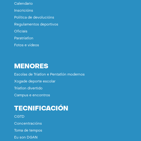
Calendario
Inscricións
Política de devolucións
Regulamentos deportivos
Oficiais
Paratríatlon
Fotos e vídeos
MENORES
Escolas de Tríatlon e Pentatlón modernos
Xogade deporte escolar
Tríatlon divertido
Campus e encontros
TECNIFICACIÓN
CGTD
Concentracións
Toma de tempos
Eu son DGAN