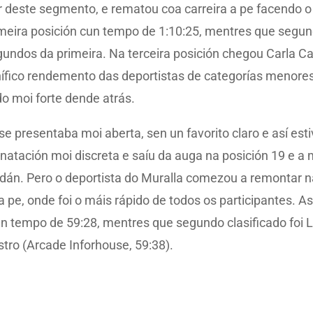
lor deste segmento, e rematou coa carreira a pe facendo
imeira posición cun tempo de 1:10:25, mentres que segun
egundos da primeira. Na terceira posición chegou Carla 
nífico rendemento das deportistas de categorías menor
 moi forte dende atrás.
 presentaba moi aberta, sen un favorito claro e así esti
atación moi discreta e saíu da auga na posición 19 e a 
án. Pero o deportista do Muralla comezou a remontar na 
 pe, onde foi o máis rápido de todos os participantes. A
n tempo de 59:28, mentres que segundo clasificado foi L
astro (Arcade Inforhouse, 59:38).