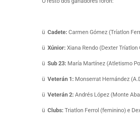
O resto dos gañadores foron:
ü
Cadete:
Carmen Gómez (Tríatlon Ferr
ü
Xúnior:
Xiana Rendo (Dexter Tríatlon 
ü
Sub 23:
María Martínez (Atletismo Por
ü
Veterán 1:
Monserrat Hernández (A.D.
ü
Veterán 2:
Andrés López (Monte Abai
ü
Clubs:
Triatlon Ferrol (feminino) e D