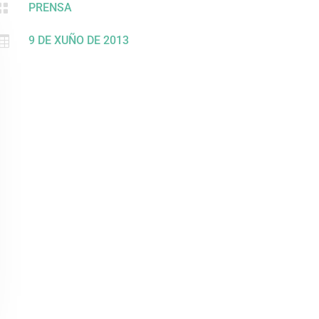

PRENSA

9 DE XUÑO DE 2013