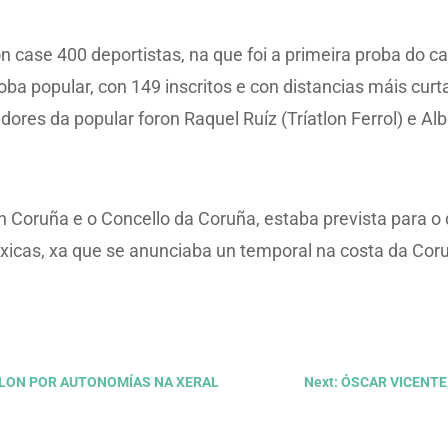
ron case 400 deportistas, na que foi a primeira proba do c
a popular, con 149 inscritos e con distancias máis curt
ñadores da popular foron Raquel Ruíz (Tríatlon Ferrol) e A
on Coruña e o Concello da Coruña, estaba prevista para o 
xicas, xa que se anunciaba un temporal na costa da Co
ATLON POR AUTONOMÍAS NA XERAL
Next: ÓSCAR VICENT