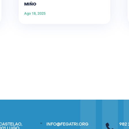
MIÑO
Ago 18, 2025
CASTELAO,
INFO@FEGATRI.ORG
982 
7001 LUGO