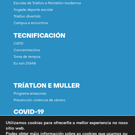
Escolas de Tríatlon e Pentatlón modernos
Xogade deporte escolar
Tríatlon divertido
Campus e encontros
TECNIFICACIÓN
CGTD
Concentracións
Toma de tempos
Eu son DGAN
TRÍATLON E MULLER
Programa amazonas
Prevención violencia de xénero
COVID-19
Utilizamos cookies para ofrecerlle a mellor experiencia no noso
CONTACTO
sitio web.
Podes obter máis información sobre as cookies que usamos ou