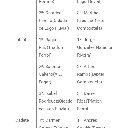
Porriño)
Lugo Fluvial)
3ª: Catarina
3º: Martiño
Pereira(Cidade
Iglesias(Dexter
de Lugo Fluvial)
Compostela)
Infantil
1ª: Raquel
1º: Jorge
Ruíz(Tríatlon
González(Natación
Ferrol)
Riveira)
2ª: Salomé
2º: Arturo
Calviño(A.D.
Ramos(Dexter
Fogar)
Compostela)
3ª: Isabel
3º: Daniel
Rodríguez(Cidade
Ríos(Tríatlon
de Lugo Fluvial)
Ferrol)
Cadete
1ª: Carmen
1º: Andrés
Gómez(Tríatlon
Cendán(Dexter