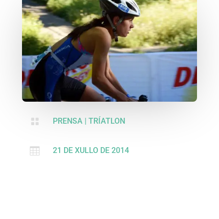

PRENSA
|
TRÍATLON

21 DE XULLO DE 2014