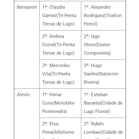
Benxamín
1ª: Claudia
1º: Alejandro
Gámez(Tri-Penta
Rodríguez(Tríatlon
Terras de Lugo)
Ferrol)
2ª: Ainhoa
2º: Iago
Corral(Tri-Penta
Otero(Dexter
Terras de Lugo)
Compostela)
3ª: Mercedes
3º: Hugo
Vila(Tri-Penta
Sanlés(Natación
Terras de Lugo)
Riveira)
Alevín
1ª: Henar
1º: Esteban
Cons(Motobike
Basanta(Cidade de
Pontevedra)
Lugo Fluvial)
2ª: Elsa
2º: Rubén
Pena(Atletismo
Lombao(Cidade de