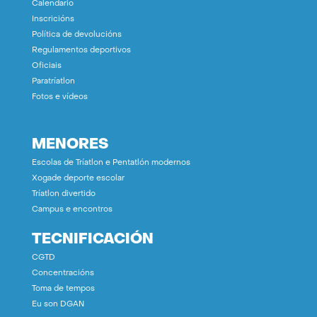
Calendario
Inscricións
Política de devolucións
Regulamentos deportivos
Oficiais
Paratríatlon
Fotos e vídeos
MENORES
Escolas de Tríatlon e Pentatlón modernos
Xogade deporte escolar
Tríatlon divertido
Campus e encontros
TECNIFICACIÓN
CGTD
Concentracións
Toma de tempos
Eu son DGAN