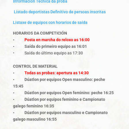
Información Técnica da proba
Listado deportistas Definitivo de persoas inscritas
Listaxe de equipos con horarios de saída
HORARIOS DA COMPETICIÓN
•
Posta en marcha do reloxo as 16:00
• Saída do primeiro equipo as 16:01
• Saída do último equipo as 17:30
CONTROL DE MATERIAL
•
Todas as probas: apertura as 14:30
• Dúatlon por equipos Open masculino: peche
15:45
• Dúatlon por equipos Open feminino: peche 16:25
• Dúatlon por equipos feminino e Campionato
galego feminino 16:35
• Dúatlon por equipos masculino e Campionato
galego masculino 16:55