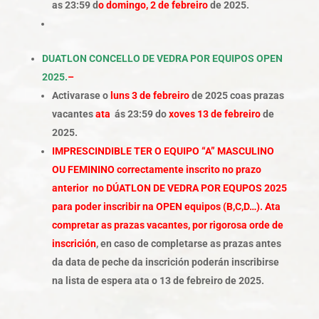
as 23:59 d
o domingo, 2 de febreiro
de 2025.
DUATLON CONCELLO DE VEDRA POR EQUIPOS OPEN
2025.
–
Activarase o
luns 3 de febreiro
de 2025 coas prazas
vacantes
ata
ás 23:59 do
xoves 13 de febreiro
de
2025.
IMPRESCINDIBLE TER O EQUIPO “A” MASCULINO
OU FEMININO correctamente inscrito no prazo
anterior no DÚATLON DE VEDRA POR EQUPOS 2025
para poder inscribir na OPEN e
quipos (B,C,D…). Ata
compretar as prazas vacantes, por
rigorosa orde de
inscrición
, en caso de completarse as prazas antes
da data de peche da inscrición poderán inscribirse
na lista de espera ata o 13 de febreiro
de 2025.