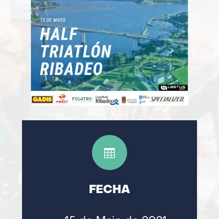

FECHA