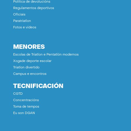
Política de devolucións
Regulamentos deportivos
Oficiais
Paratríatlon
Fotos e vídeos
MENORES
Escolas de Tríatlon e Pentatlón modernos
Xogade deporte escolar
Tríatlon divertido
Campus e encontros
TECNIFICACIÓN
CGTD
Concentracións
Toma de tempos
Eu son DGAN