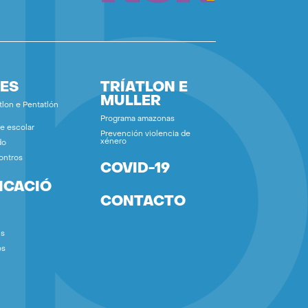
ES
TRÍATLON E
MULLER
tlon e Pentatlón
Programa amazonas
e escolar
Prevención violencia de
xénero
do
ontros
COVID-19
ICACIÓ
CONTACTO
ns
os