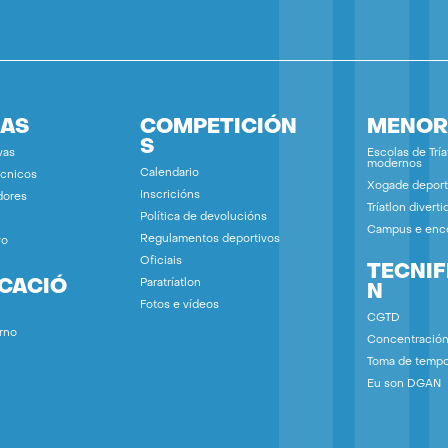
IAS
COMPETICIÓN
MENOR
S
vas
Escolas de Tría
modernos
Calendario
écnicos
Xogade deport
Inscricións
dores
Tríatlon diverti
Política de devolucións
Campus e enc
Regulamentos deportivos
vo
Oficiais
TECNIF
ICACIÓ
Paratríatlon
N
Fotos e vídeos
CGTD
rno
Concentració
Toma de temp
Eu son DGAN