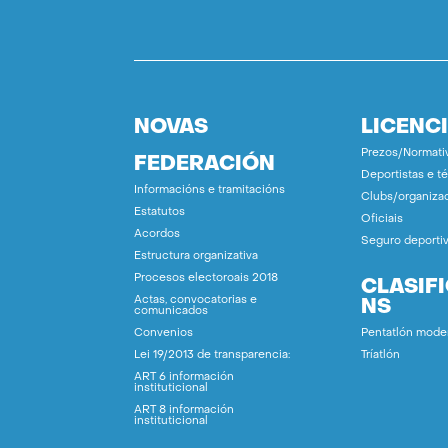
NOVAS
LICENC
Prezos/Normati
FEDERACIÓN
Deportistas e t
Informacións e tramitacións
Clubs/organiza
Estatutos
Oficiais
Acordos
Seguro deporti
Estructura organizativa
Procesos electoroais 2018
CLASIF
Actas, convocatorias e
NS
comunicados
Convenios
Pentatlón mode
Lei 19/2013 de transparencia:
Tríatlón
ART 6 información
instituticional
ART 8 información
instituticional