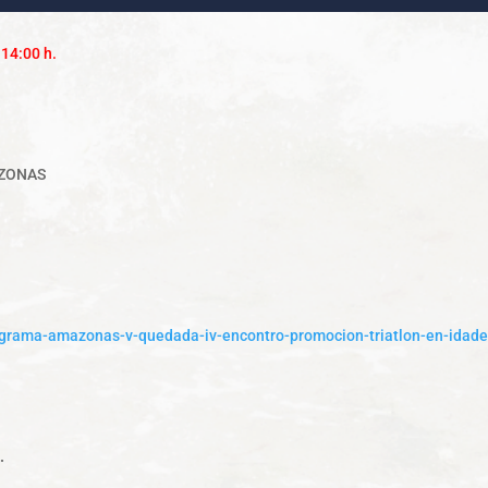
 14:00 h.
AZONAS
programa-amazonas-v-quedada-iv-encontro-promocion-triatlon-en-idad
.