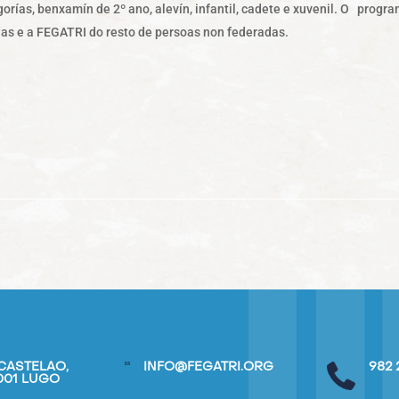
egorías, benxamín de 2º ano, alevín, infantil, cadete e xuvenil. O pro
das e a FEGATRI do resto de persoas non federadas.
CASTELAO,
INFO@FEGATRI.ORG
982 
7001 LUGO