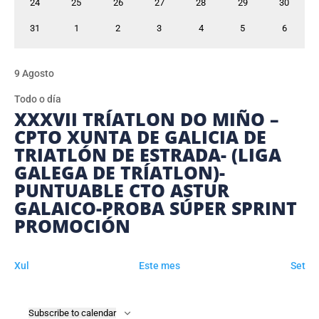
0
0
0
0
0
0
0
24
25
26
27
28
29
30
eventos
eventos
eventos
eventos
eventos
eventos
eventos
0
0
0
0
0
0
0
31
1
2
3
4
5
6
eventos
eventos
eventos
eventos
eventos
eventos
eventos
9 Agosto
Todo o día
XXXVII TRÍATLON DO MIÑO –
CPTO XUNTA DE GALICIA DE
TRIATLÓN DE ESTRADA- (LIGA
GALEGA DE TRÍATLON)-
PUNTUABLE CTO ASTUR
GALAICO-PROBA SÚPER SPRINT
PROMOCIÓN
Xul
Este mes
Set
Subscribe to calendar