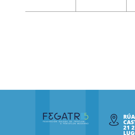
RÚA
CAS
21 
LUG