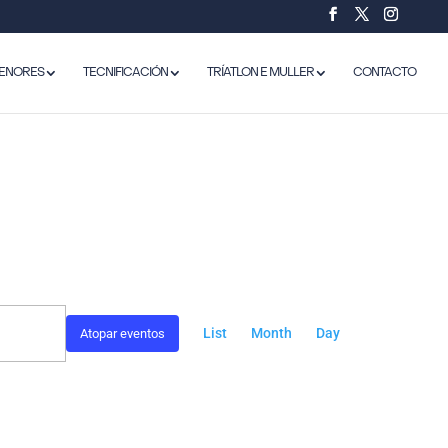
ENORES
TECNIFICACIÓN
TRÍATLON E MULLER
CONTACTO
NAVEGACIÓN
DE
List
Month
Day
Atopar eventos
VISTAS
DE
EVENTO