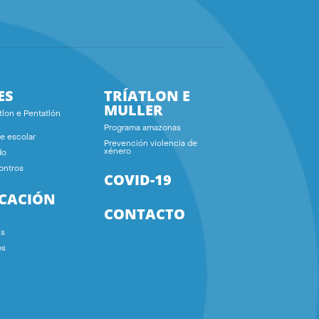
ES
TRÍATLON E
MULLER
tlon e Pentatlón
Programa amazonas
e escolar
Prevención violencia de
xénero
do
ontros
COVID-19
ICACIÓN
CONTACTO
ns
os