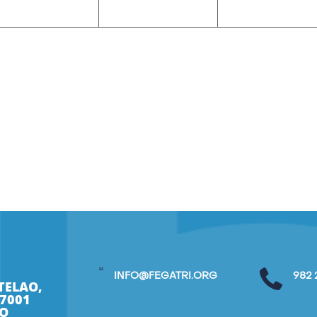
INFO@FEGATRI.ORG
982 
TELAO,
27001
O