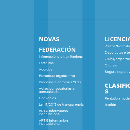
NOVAS
LICENCI
Prezos/Normati
FEDERACIÓN
Deportistas e t
Informacións e tramitacións
Clubs/organiza
Estatutos
Oficiais
Acordos
Seguro deporti
Estructura organizativa
Procesos electoroais 2018
CLASIFI
S
Actas, convocatorias e
comunicados
Convenios
Pentatlón mode
Lei 19/2013 de transparencia:
Tríatlón
ART 6 información
instituticional
ART 8 información
instituticional