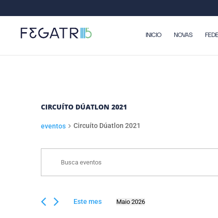
INICIO
NOVAS
FED
CIRCUÍTO DÚATLON 2021
Circuíto Dúatlon 2021
eventos
NAVEGACIÓN
EVENTOS
Enter
DE
Keyword.
BUSCA
Search
E
for
Este mes
Maio 2026
eventos
VISTAS
Select
by