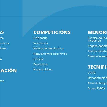
AS
COMPETICIÓNS
MENOR
vas
Calendario
Escolas de Tría
modernos
écnicos
Inscricións
Xogade deport
dores
Política de devolucións
Tríatlon diverti
Regulamentos deportivos
Campus e enc
vo
Oficiais
Paratríatlon
TECNIF
CACIÓN
Fotos e vídeos
CGTD
Concentració
rno
Toma de temp
Eu son DGAN