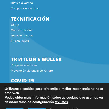
Tríatlon divertido
Campus e encontros
TECNIFICACIÓN
CGTD
Concentracións
Toma de tempos
Eu son DGAN
TRÍATLON E MULLER
Programa amazonas
Prevención violencia de xénero
COVID-19
Utilizamos cookies para ofrecerlle a mellor experiencia no noso
CONTACTO
sitio web.
Podes obter máis información sobre as cookies que usamos ou
Axustes
.
deshabilitalos na configuración