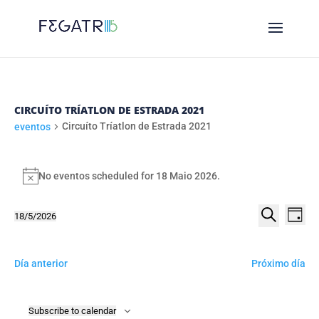
CIRCUÍTO TRÍATLON DE ESTRADA 2021
Circuíto Tríatlon de Estrada 2021
eventos
EVENTOS
FOR
No eventos scheduled for 18 Maio 2026.
Notice
18
NAVE
NA
18/5/2026
MAIO
Day
DE
DE
Select
Procurar
2026
VI
date.
BUSC
DE
Día anterior
Próximo día
E
EV
VIST
Subscribe to calendar