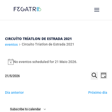
CIRCUÍTO TRÍATLON DE ESTRADA 2021
Circuíto Tríatlon de Estrada 2021
eventos
EVENTOS
FOR
No eventos scheduled for 21 Maio 2026.
Notice
21
NAVE
NA
21/5/2026
MAIO
Day
DE
DE
Select
Procurar
2026
VI
date.
BUSC
DE
Día anterior
Próximo día
E
EV
VIST
Subscribe to calendar