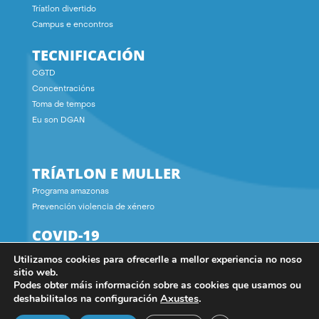
Tríatlon divertido
Campus e encontros
TECNIFICACIÓN
CGTD
Concentracións
Toma de tempos
Eu son DGAN
TRÍATLON E MULLER
Programa amazonas
Prevención violencia de xénero
COVID-19
Utilizamos cookies para ofrecerlle a mellor experiencia no noso
CONTACTO
sitio web.
Podes obter máis información sobre as cookies que usamos ou
Axustes
.
deshabilitalos na configuración