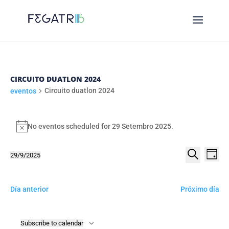
CIRCUITO DUATLON 2024
Circuito duatlon 2024
eventos
EVENTOS
FOR
No eventos scheduled for 29 Setembro 2025.
Notice
29
NAVE
NA
29/9/2025
SETEMBRO
Day
DE
DE
Select
Procurar
2025
VI
date.
BUSC
DE
Día anterior
Próximo día
E
EV
VIST
Subscribe to calendar