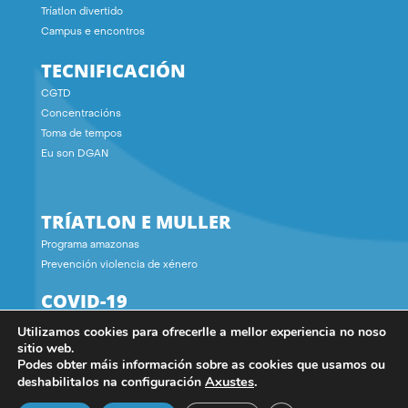
Tríatlon divertido
Campus e encontros
TECNIFICACIÓN
CGTD
Concentracións
Toma de tempos
Eu son DGAN
TRÍATLON E MULLER
Programa amazonas
Prevención violencia de xénero
COVID-19
Utilizamos cookies para ofrecerlle a mellor experiencia no noso
CONTACTO
sitio web.
Podes obter máis información sobre as cookies que usamos ou
Axustes
.
deshabilitalos na configuración