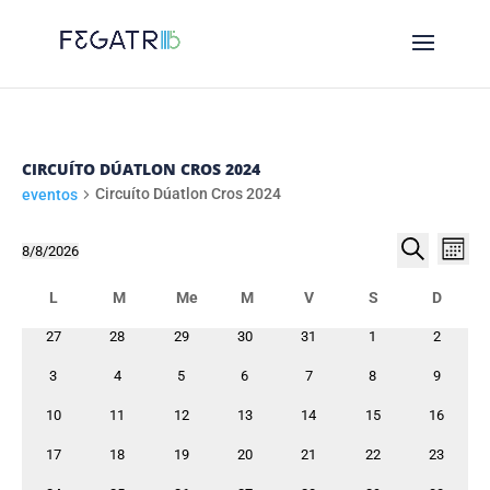
CIRCUÍTO DÚATLON CROS 2024
Circuíto Dúatlon Cros 2024
eventos
NAVE
EVENTOS
NA
8/8/2026
Month
DE
DE
Select
Procurar
CALENDARIO
VI
date.
L
Luns
M
Me
M
V
S
D
BUSC
DE
DE
Martes
Mércores
Xoves
Venres
Sábado
Domin
E
0
0
0
0
0
0
0
27
28
29
30
31
1
2
EV
EVENTOS
eventos
eventos
eventos
eventos
eventos
eventos
eventos
VIST
0
0
0
0
0
0
0
3
4
5
6
7
8
9
eventos
eventos
eventos
eventos
eventos
eventos
eventos
DE
0
0
0
0
0
0
0
10
11
12
13
14
15
16
eventos
eventos
eventos
eventos
eventos
eventos
EVEN
eventos
0
0
0
0
0
0
0
17
18
19
20
21
22
23
eventos
eventos
eventos
eventos
eventos
eventos
eventos