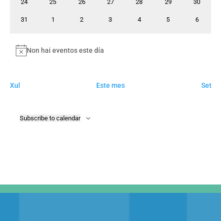
0
0
0
0
0
0
0
24
25
26
27
28
29
30
eventos
eventos
eventos
eventos
eventos
eventos
eventos
0
0
0
0
0
0
0
31
1
2
3
4
5
6
eventos
eventos
eventos
eventos
eventos
eventos
eventos
Non hai eventos este día
Notice
Xul
Este mes
Set
Subscribe to calendar