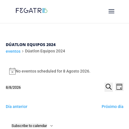
DÚATLON EQUIPOS 2024
Dúatlon Equipos 2024
eventos
EVENTOS
FOR
No eventos scheduled for 8 Agosto 2026.
Notice
8
NAVE
NA
8/8/2026
AGOSTO
Day
DE
DE
Select
Procurar
2026
VI
date.
BUSC
DE
Día anterior
Próximo día
E
EV
VIST
Subscribe to calendar