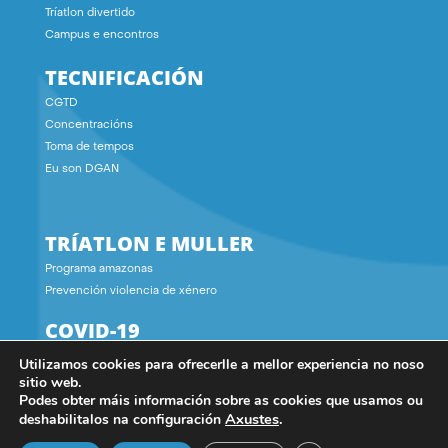
Tríatlon divertido
Campus e encontros
TECNIFICACIÓN
CGTD
Concentracións
Toma de tempos
Eu son DGAN
TRÍATLON E MULLER
Programa amazonas
Prevención violencia de xénero
COVID-19
Utilizamos cookies para ofrecerlle a mellor experiencia no noso
CONTACTO
sitio web.
Podes obter máis información sobre as cookies que usamos ou
Axustes
.
deshabilitalos na configuración