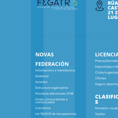
RÚA
CAS
21 
LUG
NOVAS
LICENCI
Prezos/Normati
FEDERACIÓN
Deportistas e t
Informacións e tramitacións
Clubs/organiza
Estatutos
Oficiais
Acordos
Seguro deporti
Estructura organizativa
Procesos electoroais 2018
CLASIFI
S
Actas, convocatorias e
comunicados
Convenios
Pentatlón mode
Lei 19/2013 de transparencia:
Tríatlón