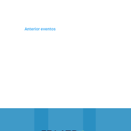
DE
date.
Keyword.
EVENTOS
Anterior
eventos