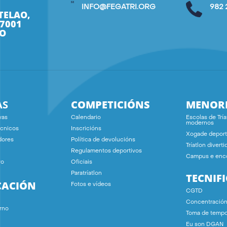
INFO@FEGATRI.ORG
982 
TELAO,
27001
O
AS
COMPETICIÓNS
MENOR
vas
Calendario
Escolas de Tría
modernos
écnicos
Inscricións
Xogade deport
dores
Política de devolucións
Tríatlon diverti
Regulamentos deportivos
Campus e enc
vo
Oficiais
Paratríatlon
TECNIF
CACIÓN
Fotos e vídeos
CGTD
Concentració
rno
Toma de temp
Eu son DGAN