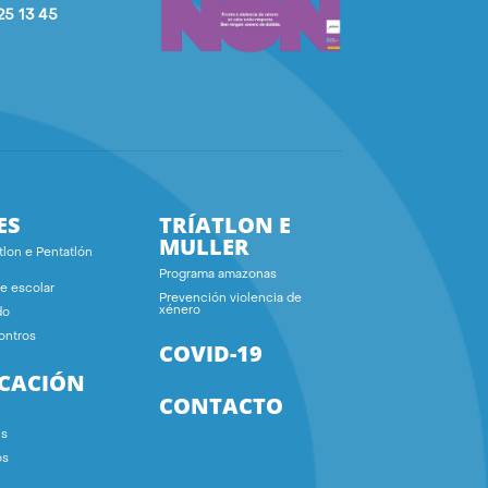
25 13 45
ES
TRÍATLON E
MULLER
tlon e Pentatlón
Programa amazonas
e escolar
Prevención violencia de
xénero
do
ontros
COVID-19
ICACIÓN
CONTACTO
ns
os