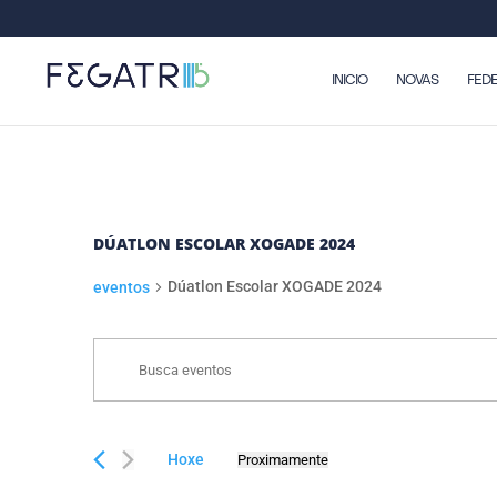
INICIO
NOVAS
FED
DÚATLON ESCOLAR XOGADE 2024
Dúatlon Escolar XOGADE 2024
eventos
NAVEGACIÓN
EVENTOS
Enter
DE
Keyword.
BUSCA
Search
E
for
Hoxe
Proximamente
eventos
VISTAS
Select
by