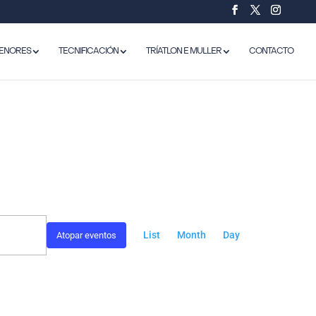
ENORES
TECNIFICACIÓN
TRÍATLON E MULLER
CONTACTO
NAVEGACIÓN
DE
List
Month
Day
Atopar eventos
VISTAS
DE
EVENTO