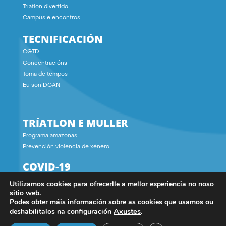
Tríatlon divertido
Campus e encontros
TECNIFICACIÓN
CGTD
Concentracións
Toma de tempos
Eu son DGAN
TRÍATLON E MULLER
Programa amazonas
Prevención violencia de xénero
COVID-19
Utilizamos cookies para ofrecerlle a mellor experiencia no noso
CONTACTO
sitio web.
Podes obter máis información sobre as cookies que usamos ou
Axustes
.
deshabilitalos na configuración