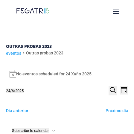
OUTRAS PROBAS 2023
Outras probas 2023
eventos
EVENTOS
FOR
No eventos scheduled for 24 Xuño 2025.
Notice
24
NAVE
NA
24/6/2025
XUÑO
Day
DE
DE
Select
Procurar
2025
VI
date.
BUSC
DE
Día anterior
Próximo día
E
EV
VIST
Subscribe to calendar