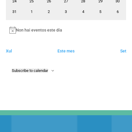
0
0
0
0
0
0
0
24
25
26
27
28
29
30
eventos
eventos
eventos
eventos
eventos
eventos
eventos
0
0
0
0
0
0
0
31
1
2
3
4
5
6
eventos
eventos
eventos
eventos
eventos
eventos
eventos
Non hai eventos este día
Notice
Xul
Este mes
Set
Subscribe to calendar