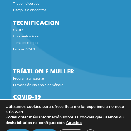
Tríatlon divertido
Campus e encontros
TECNIFICACIÓN
CGTD
Concentracións
Toma de tempos
Eu son DGAN
TRÍATLON E MULLER
Programa amazonas
Prevención violencia de xénero
COVID-19
Utilizamos cookies para ofrecerlle a mellor experiencia no noso
CONTACTO
sitio web.
Podes obter máis información sobre as cookies que usamos ou
Axustes
.
deshabilitalos na configuración