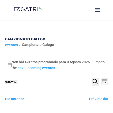
CAMPIONATO GALEGO
Campionato Galego
eventos
EVENTOS
FOR
Non hai eventos programado para 9 Agosto 2026. Jump to
Notice
the
next upcoming eventos
.
9
AGOSTO
NAVE
NA
9/8/2026
Day
2026
DE
DE
Select
Procurar
VI
date.
BUSC
DE
Día anterior
Próximo día
E
EV
VIST