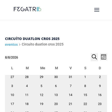
CIRCUÍTO DUATLON CROS 2025
Circuíto duatlon cros 2025
eventos
NAVE
EVENTOS
NA
8/8/2026
Month
DE
DE
Select
Procurar
CALENDARIO
VI
date.
L
Luns
M
Me
M
V
S
D
BUSC
DE
DE
Martes
Mércores
Xoves
Venres
Sábado
Domin
E
0
0
0
0
0
0
0
27
28
29
30
31
1
2
EV
EVENTOS
eventos
eventos
eventos
eventos
eventos
eventos
eventos
VIST
0
0
0
0
0
0
0
3
4
5
6
7
8
9
eventos
eventos
eventos
eventos
eventos
eventos
eventos
DE
0
0
0
0
0
0
0
10
11
12
13
14
15
16
eventos
eventos
eventos
eventos
eventos
eventos
EVEN
eventos
0
0
0
0
0
0
0
17
18
19
20
21
22
23
eventos
eventos
eventos
eventos
eventos
eventos
eventos