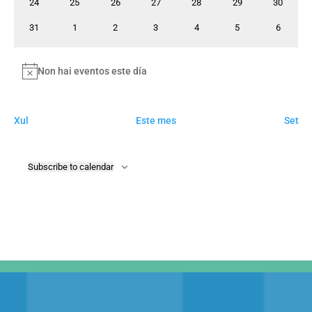
0
0
0
0
0
0
0
24
25
26
27
28
29
30
eventos
eventos
eventos
eventos
eventos
eventos
eventos
0
0
0
0
0
0
0
31
1
2
3
4
5
6
eventos
eventos
eventos
eventos
eventos
eventos
eventos
Non hai eventos este día
Notice
Xul
Este mes
Set
Subscribe to calendar