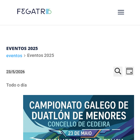
EVENTOS 2025
Eventos 2025
eventos
NAVE
EVENTOS
NA
23/5/2026
Day
DE
DE
FOR
Select
Procurar
VI
date.
Todo o día
BUSC
23
DE
E
MAIO
EV
VIST
2026
DE
EVEN