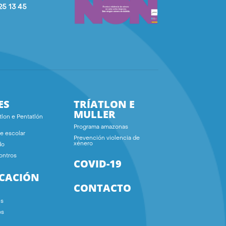
25 13 45
ES
TRÍATLON E
MULLER
tlon e Pentatlón
Programa amazonas
e escolar
Prevención violencia de
xénero
do
ontros
COVID-19
ICACIÓN
CONTACTO
ns
os