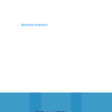
DE
date.
Keyword.
EVENTOS
Anterior
eventos