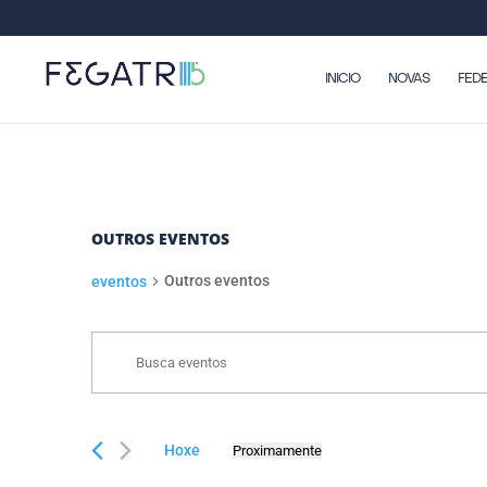
INICIO
NOVAS
FED
OUTROS EVENTOS
Outros eventos
eventos
NAVEGACIÓN
EVENTOS
Enter
DE
Keyword.
BUSCA
Search
E
for
Hoxe
Proximamente
eventos
VISTAS
Select
by