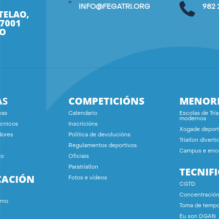
INFO@FEGATRI.ORG
982 
TELAO,
27001
O
AS
COMPETICIÓNS
MENOR
vas
Calendario
Escolas de Tría
modernos
écnicos
Inscricións
Xogade deport
dores
Política de devolucións
Tríatlon diverti
Regulamentos deportivos
Campus e enc
vo
Oficiais
Paratríatlon
TECNIF
CACIÓN
Fotos e vídeos
CGTD
Concentració
rno
Toma de temp
Eu son DGAN