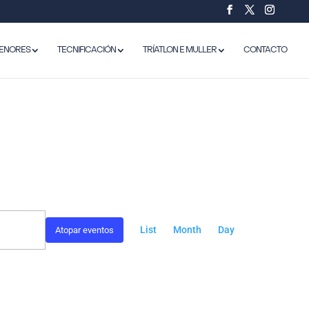
ENORES
TECNIFICACIÓN
TRÍATLON E MULLER
CONTACTO
NAVEGACIÓN
DE
List
Month
Day
Atopar eventos
VISTAS
DE
EVENTO