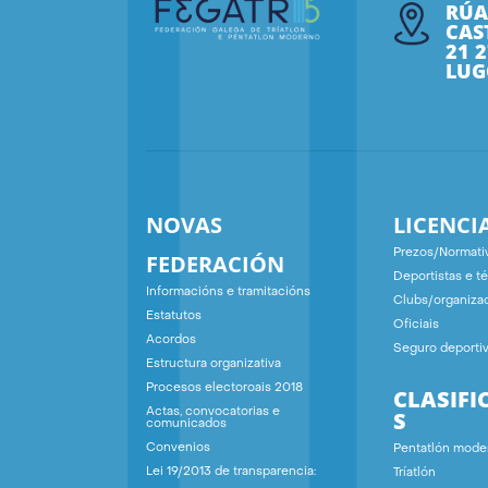
RÚA
CAS
21 
LUG
NOVAS
LICENCI
Prezos/Normati
FEDERACIÓN
Deportistas e t
Informacións e tramitacións
Clubs/organiza
Estatutos
Oficiais
Acordos
Seguro deporti
Estructura organizativa
Procesos electoroais 2018
CLASIFI
S
Actas, convocatorias e
comunicados
Convenios
Pentatlón mode
Lei 19/2013 de transparencia:
Tríatlón