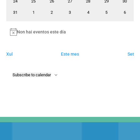
0
0
0
0
0
0
0
24
25
26
27
28
29
30
eventos
eventos
eventos
eventos
eventos
eventos
eventos
0
0
0
0
0
0
0
31
1
2
3
4
5
6
eventos
eventos
eventos
eventos
eventos
eventos
eventos
Non hai eventos este día
Notice
Xul
Este mes
Set
Subscribe to calendar