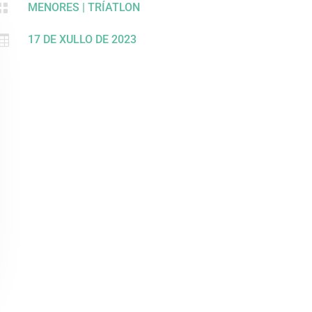

MENORES
|
TRÍATLON

17 DE XULLO DE 2023