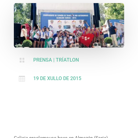

PRENSA
|
TRÍATLON

19 DE XULLO DE 2015
Galicia proclamouse hoxe en Almazán (Soria)