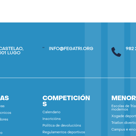
CASTELAO,
INFO@FEGATRI.ORG
982 
7001 LUGO
IAS
COMPETICIÓN
MENOR
S
vas
Escolas de Tría
modernos
Calendario
écnicos
Xogade deport
Inscricións
dores
Tríatlon diverti
Política de devolucións
Campus e enc
Regulamentos deportivos
vo