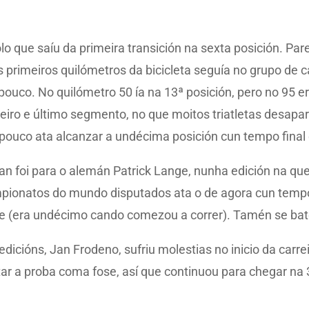
lo que saíu da primeira transición na sexta posición. Pa
s primeiros quilómetros da bicicleta seguía no grupo de c
uco. No quilómetro 50 ía na 13ª posición, pero no 95 era
ceiro e último segmento, no que moitos triatletas desapar
pouco ata alcanzar a undécima posición cun tempo final 
n foi para o alemán Patrick Lange, nunha edición na que
mpionatos do mundo disputados ata o de agora cun tempo 
pe (era undécimo cando comezou a correr). Tamén se bate
cións, Jan Frodeno, sufriu molestias no inicio da carreir
ar a proba coma fose, así que continuou para chegar na 