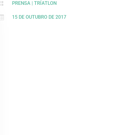

PRENSA
|
TRÍATLON

15 DE OUTUBRO DE 2017