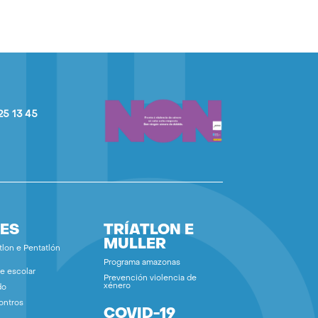
25 13 45
ES
TRÍATLON E
MULLER
tlon e Pentatlón
Programa amazonas
e escolar
Prevención violencia de
xénero
do
ontros
COVID-19