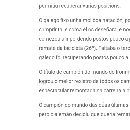
permitiu recuperar varias posicións.
O galego fixo unha moi boa natación, po
cumprir tal e coma el os deseñara, e no
comezou a ir perdendo postos pouco a po
remate da bicicleta (26º). Faltaba o ter
galego foi recuperando postos pouco a 
O título de campión do mundo de Ironma
logrou o mellor rexistro de todos os ca
espectacular remontada na carreira a 
O campión do mundo das dúas últimas edi
pero o alemán decidiu que quería remat