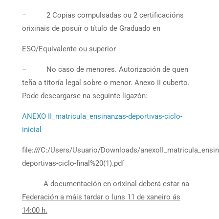
– 2 Copias compulsadas ou 2 certificacións
orixinais de posuír o título de Graduado en
ESO/Equivalente ou superior
– No caso de menores. Autorización de quen
teña a titoría legal sobre o menor. Anexo II cuberto.
Pode descargarse na seguinte ligazón:
ANEXO II_matricula_ensinanzas-deportivas-ciclo-
inicial
file:///C:/Users/Usuario/Downloads/anexoII_matricula_ensi
deportivas-ciclo-final%20(1).pdf
A documentación en orixinal deberá estar na
Federación a máis tardar o luns 11 de xaneiro ás
14:00 h.