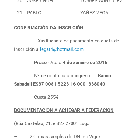
20
JOSE ANGEL
TORRES GONZALEZ
21
PABLO
YAÑEZ VEGA
CONFIRMACIÓN DA INSCRICIÓN
.- Xustificante de pagamento da cuota de
inscrición a
fegatri@hotmail.com
Prazo
.- Ata o
4 de xaneiro de 2016
Nº de conta para o ingreso:
Banco
Sabadell ES37 0081 5223 16 0001338040
Cuota 255€
DOCUMENTACIÓN A ACHEGAR Á FEDERACIÓN
(Rúa Castelao, 21, ent2.- 27001 Lugo
– 2 Copias simples do DNI en Vigor