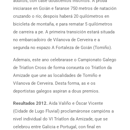
adultos, con case douscentos inscritos. A proba
iniciarase en Goián e faranse 750 metros de natación
cruzando o río; despois haberá 20 quilómetros en
bicicleta de montaña, e para rematar 5 quilómetros
de carreira a pe. A primeira transición estará situada
no embarcadoiro de Vilanova de Cerveira e a
segunda no espazo A Fortaleza de Goián (Tomiño).
Ademais, este ano celebrarase o Campionato Galego
de Tríatlon Cross de forma conxunta co Tríatlon da
Amizade que une as localidades de Tomiño e
Vilanova de Cerveira. Desta forma, as e os
deportistas galegos aspiran a dous premios.
Resultados 2012.
Aida Valiño e Óscar Vicente
(Cidade de Lugo Fluvial) proclamáronse campións a
nivel individual do VI Tríatlon da Amizade, que se
celebrou entre Galicia e Portugal, con final en