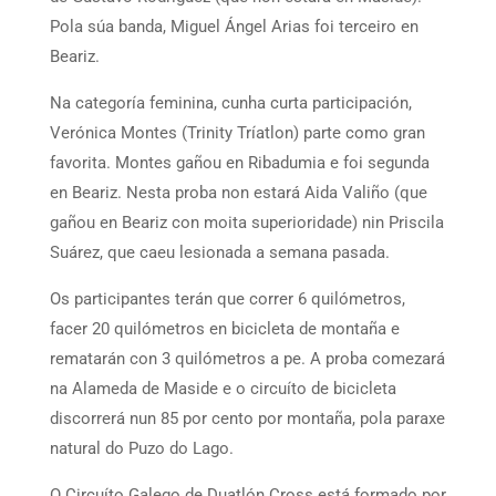
Pola súa banda, Miguel Ángel Arias foi terceiro en
Beariz.
Na categoría feminina, cunha curta participación,
Verónica Montes (Trinity Tríatlon) parte como gran
favorita. Montes gañou en Ribadumia e foi segunda
en Beariz. Nesta proba non estará Aida Valiño (que
gañou en Beariz con moita superioridade) nin Priscila
Suárez, que caeu lesionada a semana pasada.
Os participantes terán que correr 6 quilómetros,
facer 20 quilómetros en bicicleta de montaña e
rematarán con 3 quilómetros a pe. A proba comezará
na Alameda de Maside e o circuíto de bicicleta
discorrerá nun 85 por cento por montaña, pola paraxe
natural do Puzo do Lago.
O Circuíto Galego de Duatlón Cross está formado por