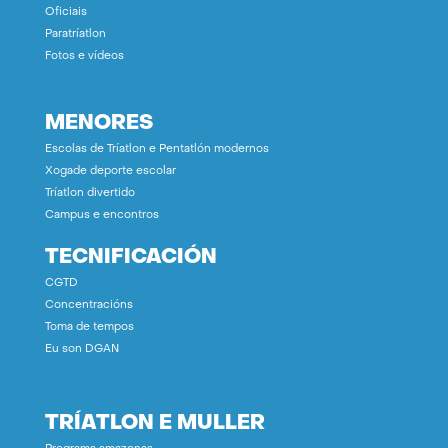
Oficiais
Paratríatlon
Fotos e vídeos
MENORES
Escolas de Tríatlon e Pentatlón modernos
Xogade deporte escolar
Tríatlon divertido
Campus e encontros
TECNIFICACIÓN
CGTD
Concentracións
Toma de tempos
Eu son DGAN
TRÍATLON E MULLER