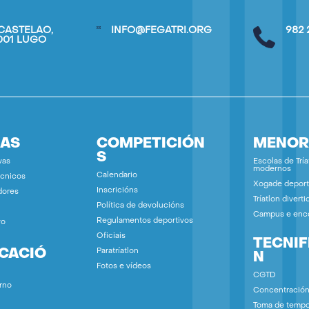
CASTELAO,
INFO@FEGATRI.ORG
982 
7001 LUGO
IAS
COMPETICIÓN
MENOR
S
vas
Escolas de Tría
modernos
Calendario
écnicos
Xogade deport
Inscricións
dores
Tríatlon diverti
Política de devolucións
Campus e enc
Regulamentos deportivos
vo
Oficiais
TECNIF
ICACIÓ
Paratríatlon
N
Fotos e vídeos
CGTD
rno
Concentració
Toma de temp