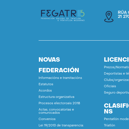
RÚA 
21 2
NOVAS
LICENC
Prezos/Normati
FEDERACIÓN
Deportistas e t
Informacións e tramitacións
Clubs/organiza
Estatutos
Oficiais
Acordos
Seguro deporti
Estructura organizativa
Procesos electoroais 2018
CLASIF
Actas, convocatorias e
NS
comunicados
Convenios
Pentatlón mode
Lei 19/2013 de transparencia:
Tríatlón