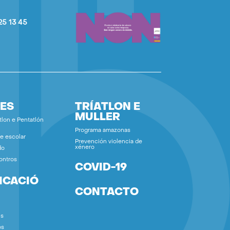
25 13 45
ES
TRÍATLON E
MULLER
tlon e Pentatlón
Programa amazonas
e escolar
Prevención violencia de
xénero
do
ontros
COVID-19
ICACIÓ
CONTACTO
ns
os