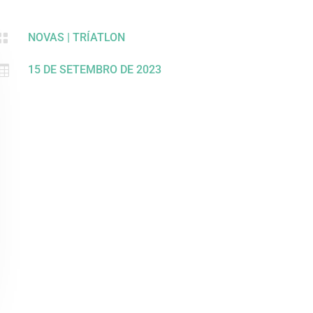

NOVAS
|
TRÍATLON

15 DE SETEMBRO DE 2023