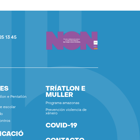
25 13 45
ES
TRÍATLON E
MULLER
tlon e Pentatlón
Programa amazonas
e escolar
Prevención violencia de
xénero
do
ontros
COVID-19
ICACIÓ