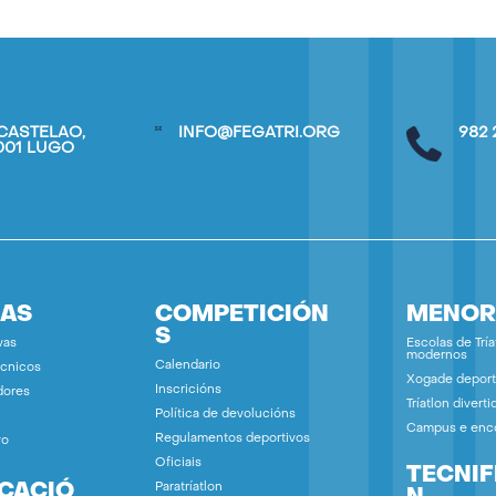
CASTELAO,
INFO@FEGATRI.ORG
982 
7001 LUGO
IAS
COMPETICIÓN
MENOR
S
vas
Escolas de Tría
modernos
Calendario
écnicos
Xogade deport
Inscricións
dores
Tríatlon diverti
Política de devolucións
Campus e enc
Regulamentos deportivos
vo
Oficiais
TECNIF
ICACIÓ
Paratríatlon