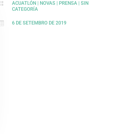

ACUATLÓN
|
NOVAS
|
PRENSA
|
SIN
CATEGORÍA

6 DE SETEMBRO DE 2019