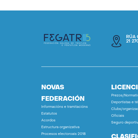
RÚA 
21 2
NOVAS
LICENC
Prezos/Normati
FEDERACIÓN
Deportistas e t
Informacións e tramitacións
Clubs/organiza
Estatutos
Oficiais
Acordos
Seguro deporti
Estructura organizativa
Procesos electoroais 2018
CLASIF