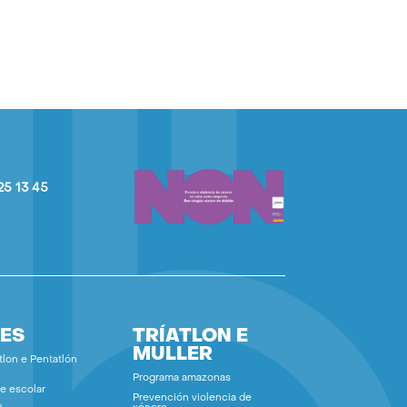
25 13 45
ES
TRÍATLON E
MULLER
tlon e Pentatlón
Programa amazonas
e escolar
Prevención violencia de