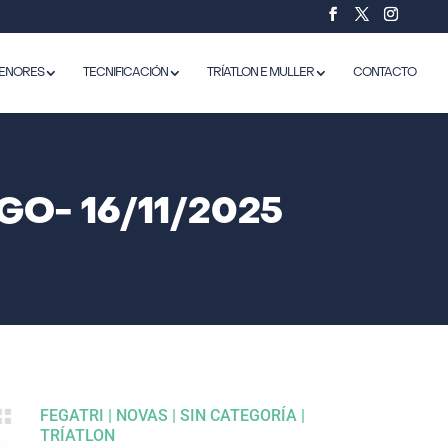
ENORES
TECNIFICACIÓN
TRÍATLON E MULLER
CONTACTO
O- 16/11/2025

FEGATRI
|
NOVAS
|
SIN CATEGORÍA
|
TRÍATLON