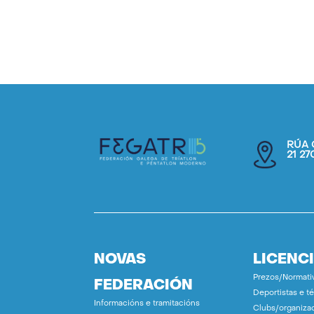
RÚA 
21 2
NOVAS
LICENC
Prezos/Normati
FEDERACIÓN
Deportistas e t
Informacións e tramitacións
Clubs/organiza