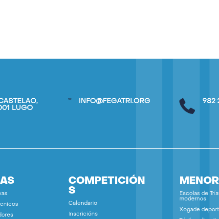
CASTELAO,
INFO@FEGATRI.ORG
982 
7001 LUGO
IAS
COMPETICIÓN
MENOR
S
vas
Escolas de Tría
modernos
Calendario
écnicos
Xogade deport
Inscricións
dores