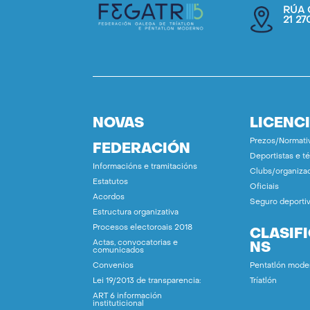
RÚA 
21 2
NOVAS
LICENC
Prezos/Normati
FEDERACIÓN
Deportistas e t
Informacións e tramitacións
Clubs/organiza
Estatutos
Oficiais
Acordos
Seguro deporti
Estructura organizativa
Procesos electoroais 2018
CLASIF
Actas, convocatorias e
NS
comunicados
Convenios
Pentatlón mode
Lei 19/2013 de transparencia:
Tríatlón
ART 6 información
instituticional