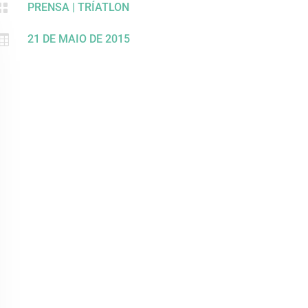

PRENSA
|
TRÍATLON

21 DE MAIO DE 2015