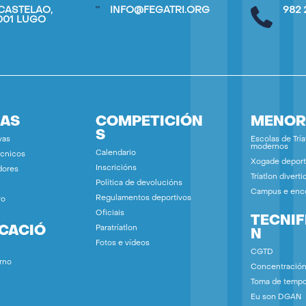
CASTELAO,
INFO@FEGATRI.ORG
982 
7001 LUGO
IAS
COMPETICIÓN
MENOR
S
vas
Escolas de Tría
modernos
Calendario
écnicos
Xogade deport
Inscricións
dores
Tríatlon diverti
Política de devolucións
Campus e enc
Regulamentos deportivos
vo
Oficiais
TECNIF
ICACIÓ
Paratríatlon
N
Fotos e vídeos
CGTD
rno
Concentració
Toma de temp
Eu son DGAN