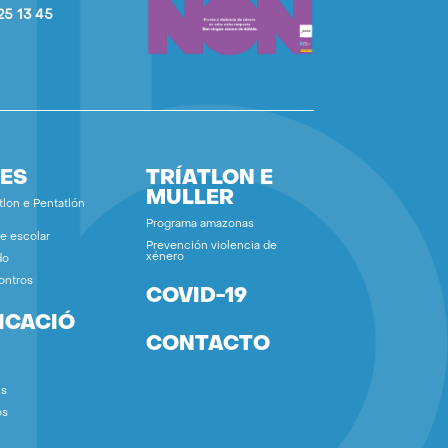
25 13 45
ES
TRÍATLON E
MULLER
tlon e Pentatlón
Programa amazonas
e escolar
Prevención violencia de
xénero
do
ontros
COVID-19
ICACIÓ
CONTACTO
ns
os