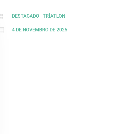

DESTACADO
|
TRÍATLON

4 DE NOVEMBRO DE 2025