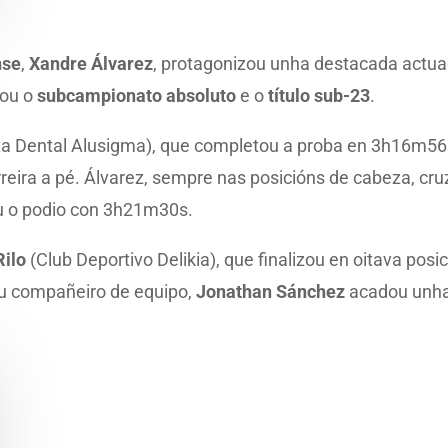
nse
,
Xandre Álvarez
, protagonizou unha destacada actu
dou o
subcampionato absoluto
e o
título sub-23
.
a Dental Alusigma), que completou a proba en 3h16m56s
carreira a pé. Álvarez, sempre nas posicións de cabeza, 
 o podio con 3h21m30s.
Rilo
(Club Deportivo Delikia), que finalizou en oitava posi
eu compañeiro de equipo,
Jonathan Sánchez
acadou unha 