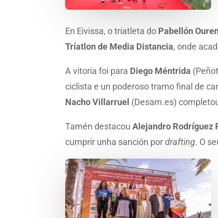
En Eivissa, o triatleta do
Pabellón Oure
Tríatlon de Media Distancia
, onde aca
A vitoria foi para
Diego Méntrida
(Peñot
ciclista e un poderoso tramo final de 
Nacho Villarruel
(Desam.es) completou
Tamén destacou
Alejandro Rodríguez 
cumprir unha sanción por
drafting
. O s