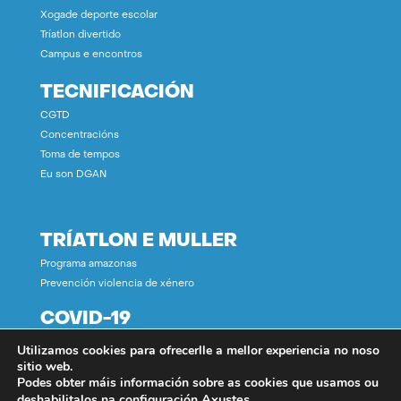
Xogade deporte escolar
Tríatlon divertido
Campus e encontros
TECNIFICACIÓN
CGTD
Concentracións
Toma de tempos
Eu son DGAN
TRÍATLON E MULLER
Programa amazonas
Prevención violencia de xénero
COVID-19
Utilizamos cookies para ofrecerlle a mellor experiencia no noso
CONTACTO
sitio web.
Podes obter máis información sobre as cookies que usamos ou
Axustes
.
deshabilitalos na configuración