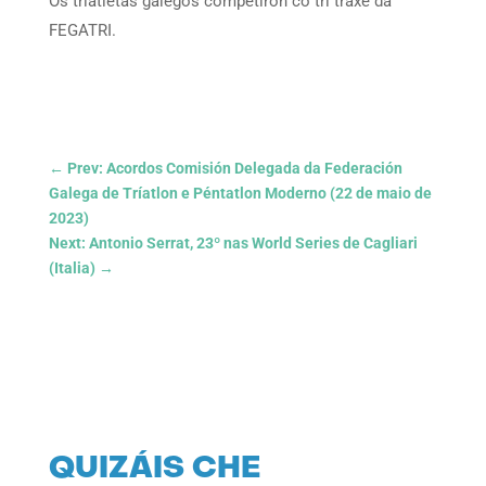
Os triatletas galegos competiron co tri traxe da
FEGATRI.
←
Prev: Acordos Comisión Delegada da Federación
Galega de Tríatlon e Péntatlon Moderno (22 de maio de
2023)
Next: Antonio Serrat, 23º nas World Series de Cagliari
(Italia)
→
QUIZÁIS CHE